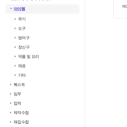
매
아이템
무기
도구
방어구
장신구
약품 및 요리
재료
기타
퀘스트
임무
업적
제작수첩
채집수첩