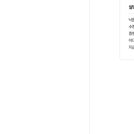
설
낙원
수정
증
이
지금