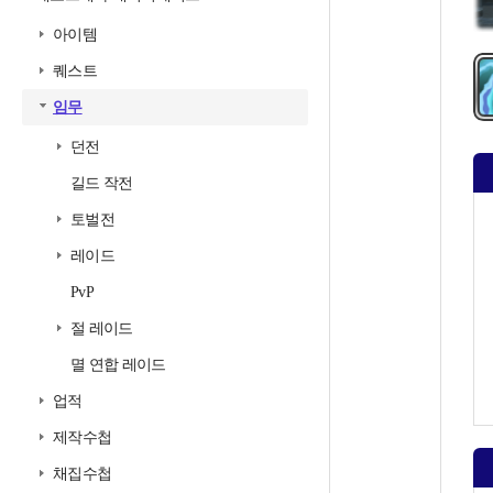
아이템
퀘스트
임무
던전
길드 작전
토벌전
레이드
PvP
절 레이드
멸 연합 레이드
업적
제작수첩
채집수첩