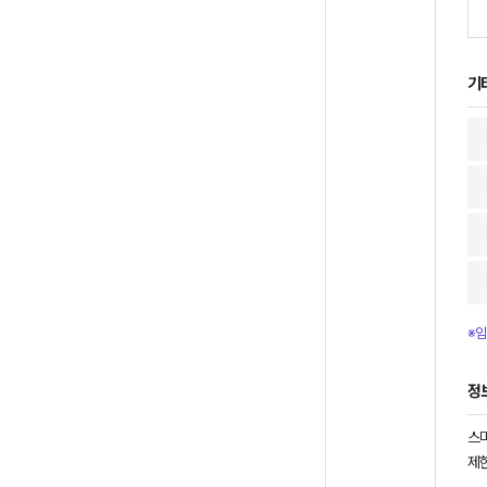
기
※임
정
스
제한