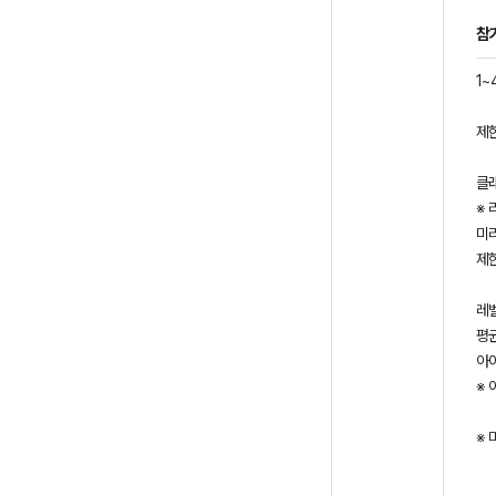
참
1~
제
클
※
미
제
레벨
평균
아이
※
※ 